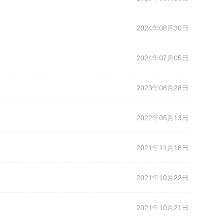
2024年08月30日
2024年07月05日
2023年08月28日
2022年05月13日
2021年11月18日
2021年10月22日
2021年10月21日