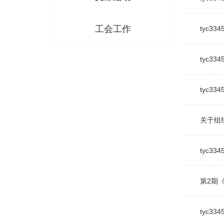
工会工作
tyc
tyc3
tyc3
关于组
tyc3
第2期
tyc3