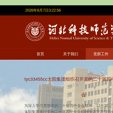
2026年8月7日3:22:57
首页
关于我们
党群工作
tyc33455cc太阳集团组织召开党的二十届
会
为深入学习贯彻党的二十届四中全会精神，12月30日下午，
太阳集团举行党的二十届四中全会精神专题宣讲报告