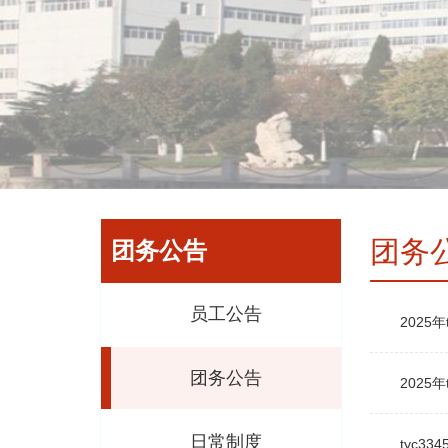
团务
团务公告
员工公告
2025
团务公告
2025
日常制度
tyc3