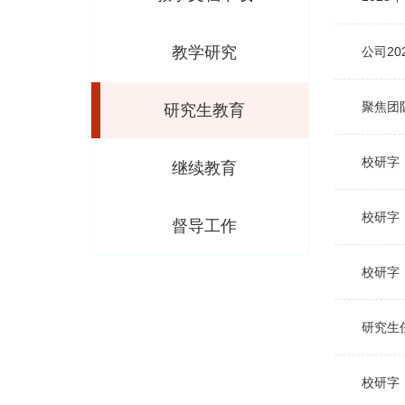
教学研究
公司2
聚焦团
研究生教育
校研字〔
继续教育
校研字〔
督导工作
校研字〔
研究生
校研字〔