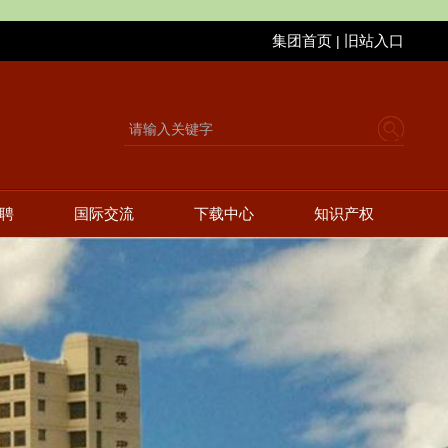
集团首页
旧站入口
|
聘
国际交流
下载中心
知识产权