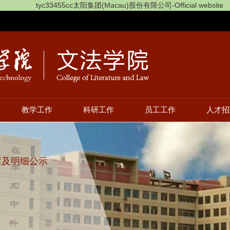
tyc33455cc太阳集团(Macau)股份有限公司-Official website
教学工作
科研工作
员工工作
人才招
方案及明细公示