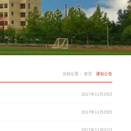
当前位置：
首页
·
通知公告
2017年11月29日
2017年11月29日
2017年11月01日