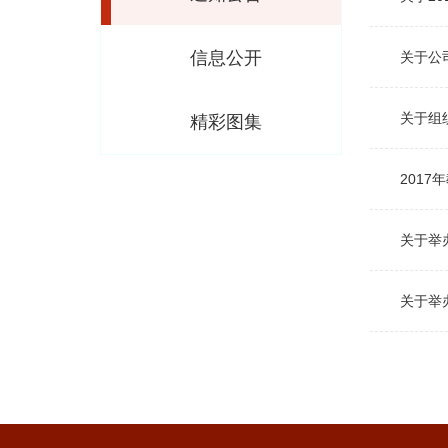
信息公开
关于公
关于组织
精彩图集
201
关于举
关于举