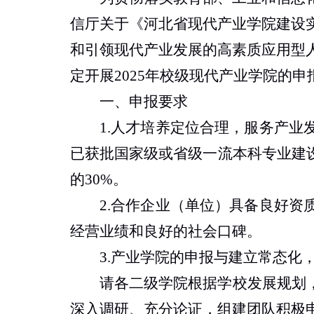
信厅关于《河北省现代产业学院建设实
和引领现代产业发展的高素质应用型
定开展
2025
年校级现代产业学院的申
一、申报要求
1.人才培养定位合理，服务产
已获批国家级或省级一流本科专业建
的
30%。
2.合作企业（单位）具备良好
经营业绩和良好的社会口碑。
3.产业学院的申报与建立常态化
请各二级学院根据学校发展规划
深入调研、充分论证，组建团队积极