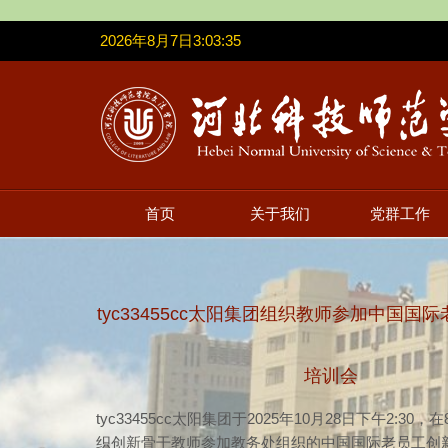
2026年8月7日3:03:36
首页
关于我们
党群工作
tyc33455cc太阳集团组织教师参加中国国
培训会
​tyc33455cc太阳集团于2025年10月28日下午2:30
织创新骨干教师参加教务处组织的中国国际老员工创