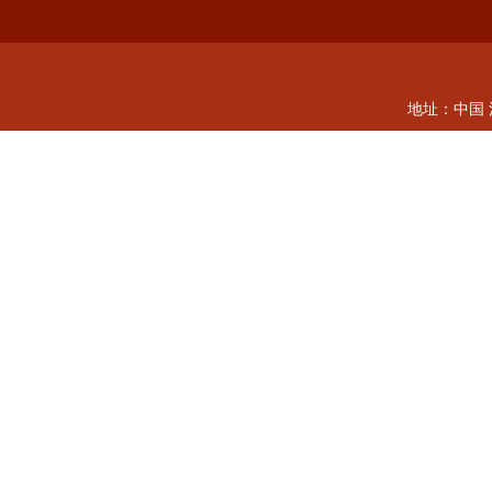
地址：中国 